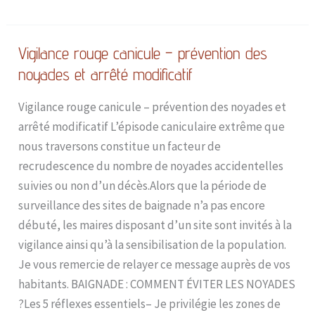
Vigilance rouge canicule – prévention des
Vigilance
rouge
noyades et arrêté modificatif
canicule
Vigilance rouge canicule – prévention des noyades et
–
arrêté modificatif L’épisode caniculaire extrême que
prévention
nous traversons constitue un facteur de
des
recrudescence du nombre de noyades accidentelles
noyades
suivies ou non d’un décès.Alors que la période de
et
surveillance des sites de baignade n’a pas encore
arrêté
débuté, les maires disposant d’un site sont invités à la
modificatif
vigilance ainsi qu’à la sensibilisation de la population.
Je vous remercie de relayer ce message auprès de vos
habitants. BAIGNADE : COMMENT ÉVITER LES NOYADES
?Les 5 réflexes essentiels– Je privilégie les zones de