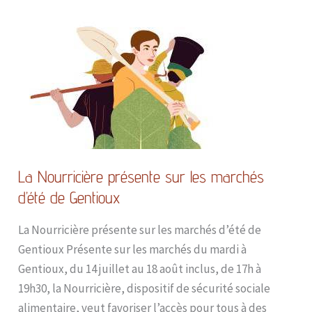
La
Nourricière
présente
sur
les
marchés
d’été
de
Gentioux
La Nourricière présente sur les marchés
d’été de Gentioux
La Nourricière présente sur les marchés d’été de
Gentioux Présente sur les marchés du mardi à
Gentioux, du 14 juillet au 18 août inclus, de 17h à
19h30, la Nourricière, dispositif de sécurité sociale
alimentaire, veut favoriser l’accès pour tous à des