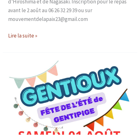
d’Hiroshima et de Nagasaki. Inscription pour le repas
avant le 2 août au 06 26 32 29 39 ou sur
mouvementdelapaix23@gmail.com
Lire la suite »
Fête
de
l’été
de
GENTIPIGE