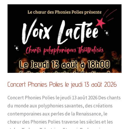
Concert
Phonies
Polies
le
jeudi
13
août
2026
Concert Phonies Polies le jeudi 13 août 2026
Concert Phonies Polies le jeudi 13 août 2026 Des chants
du monde aux polyphonies savantes, des créations
contemporaines aux perles de la Renaissance, le
chœur des Phonies Polies traverse les siècles et les