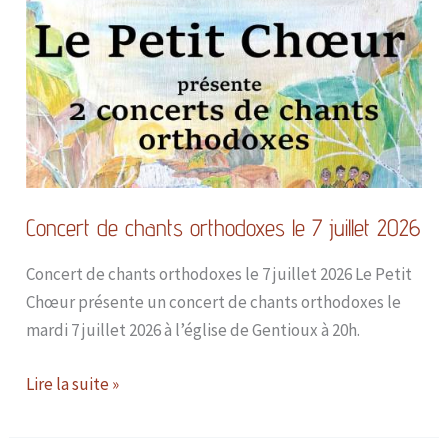
Concert
de
chants
orthodoxes
le
7
juillet
2026
Concert de chants orthodoxes le 7 juillet 2026
Concert de chants orthodoxes le 7 juillet 2026 Le Petit
Chœur présente un concert de chants orthodoxes le
mardi 7 juillet 2026 à l’église de Gentioux à 20h.
Lire la suite »